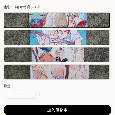
書名
: 《群青轉調♭-1-》
數量
加入購物車