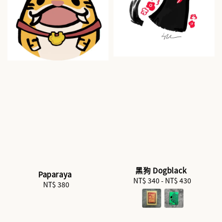
黑狗 Dogblack
Paparaya
NT$ 340
-
Regular
NT$ 430
NT$ 380
Regular
price
price