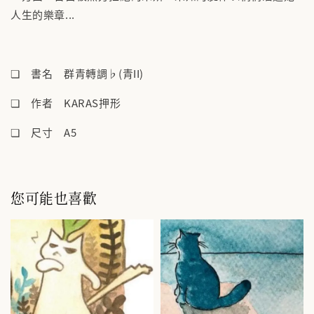
人生的樂章...
❏ 書名 群青轉調♭(青II)
❏ 作者 KARAS押形
❏ 尺寸 A5
您可能也喜歡