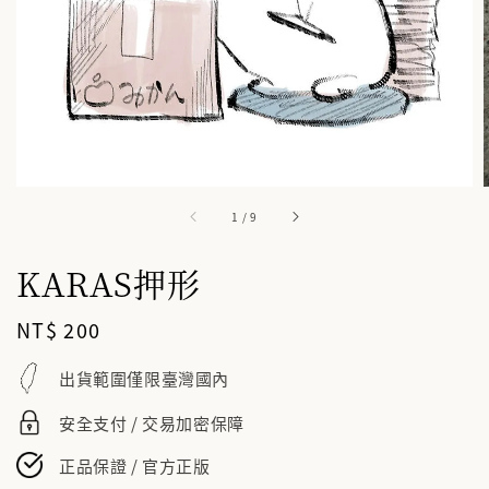
1
/
9
KARAS押形
Regular
NT$ 200
price
出貨範圍僅限臺灣國內
安全支付 / 交易加密保障
正品保證 / 官方正版