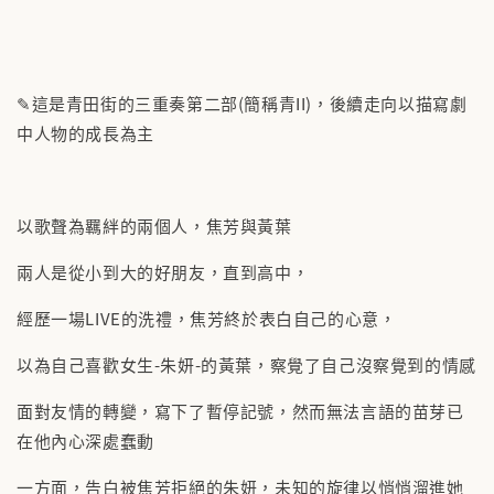
✎這是青田街的三重奏第二部(簡稱青II)，後續走向以描寫劇
中人物的成長為主
以歌聲為羈絆的兩個人，焦芳與黃葉
兩人是從小到大的好朋友，直到高中，
經歷一場LIVE的洗禮，焦芳終於表白自己的心意，
以為自己喜歡女生-朱妍-的黃葉，察覺了自己沒察覺到的情感
面對友情的轉變，寫下了暫停記號，然而無法言語的苗芽已
在他內心深處蠢動
一方面，告白被焦芳拒絕的朱妍，未知的旋律以悄悄溜進她