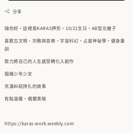
分享
嗨你好，這裡是KARAS押形，10/21生日，AB型左撇子
喜歡古文明、宗教與音樂，宇宙科幻，占星神祕學，健身重
訓
致力將自己的人生感受轉化入創作
描繪少年少女
充滿糾結掙扎的故事
有點溫暖，偶爾黑暗
https://karas-work.weebly.com