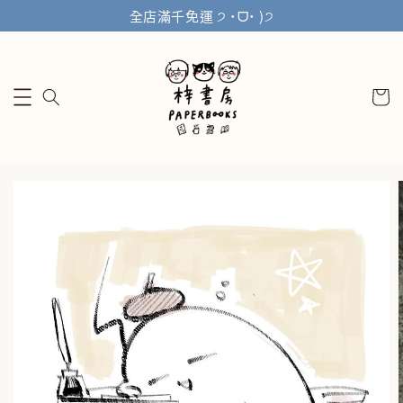
全店滿千免運 ੭ ˙ᗜ˙ )੭