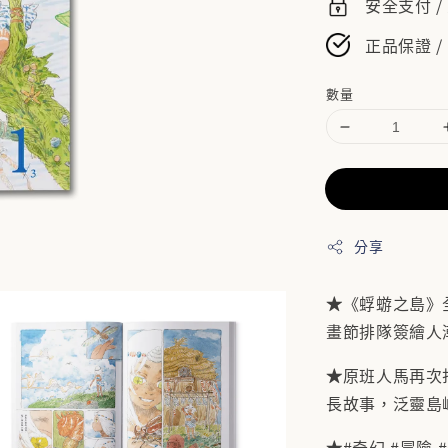
安全支付 
正品保證 /
數量
分享
★
《蜉蝣之島》
畫節排隊簽繪人
★
原班人馬再次
長故事，泛靈島
★
#奇幻 #冒險