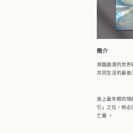
簡介
瀕臨崩潰的世界
共同生活的最後
島上最年輕的領
引」之位，她必
亡靈 。