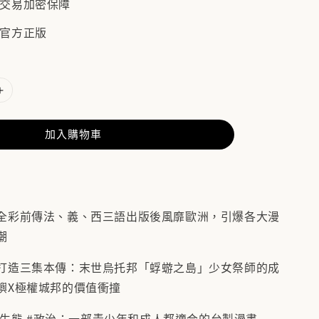
/ 交易加密保障
 官方正版
加入購物車
全彩前傳法、義、西三語出版後風靡歐洲，引爆各大漫
潮
打造三集本傳：末世烏托邦「蜉蝣之島」少女祭師的成
嶼X極權城邦的價值衝撞
 #生態 #政治；一部青少年和成人都適合的台製漫畫