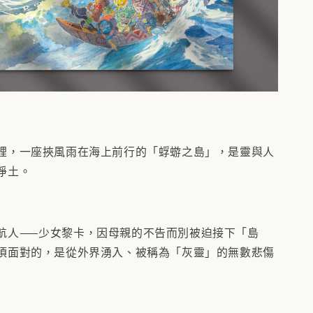
裡，一座挾風雨在海上前行的「蜉蝣之島」，是靈與人
淨土。
航人——少女黎卡，因母親的不告而別被迫接下「島
須面對的，是從外界湧入、被稱為「灰靈」的無數悲傷