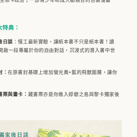
大特典：
後日談
：慢工最新實驗，讓紙本書不只是紙本書！讀
開啟一段專屬於你的自由對話，沉浸式的潛入書中世
封：
在原書封基礎上增加螢光黃+藍的飛獸圖層，讓你
書票與畫卡：
藏書票亦是你進入蜉蝣之島與黎卡獨家後