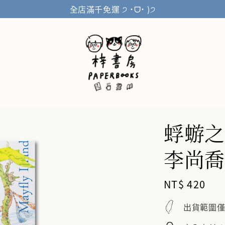
全店滿千免運 ੭ ˙ᗜ˙ )੭
蜉蝣之島 
李尚喬
Regular
NT$ 420
price
出貨範圍