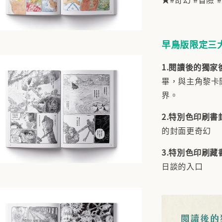
早鳥版限定三
1.
閱讀後的獨家
畢，與主角黎卡
界。
2.
特別色印刷書
的封面更奇幻
3.
特別色印刷藏
日談的入口