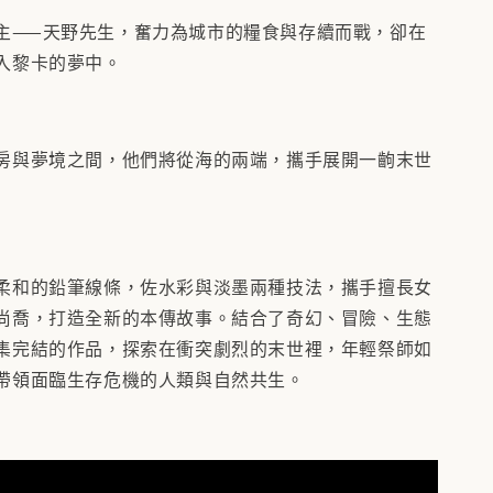
主——天野先生，奮力為城市的糧食與存續而戰，卻在
入黎卡的夢中。
房與夢境之間，他們將從海的兩端，攜手展開一齣末世
柔和的鉛筆線條，佐水彩與淡墨兩種技法，攜手擅長女
尚喬，打造全新的本傳故事。結合了奇幻、冒險、生態
集完結的作品，探索在衝突劇烈的末世裡，年輕祭師如
帶領面臨生存危機的人類與自然共生。