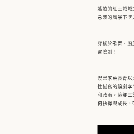
遙遠的紅土城城
急襲的風暴下墜
穿梭於歌舞、廚
冒險劇！
漫畫家葉長青以
性描寫的編劇李
和政治，這部三
何抉擇與成長，