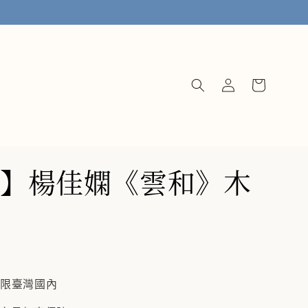
】楊佳嫻《雲和》木
僅限臺灣國內