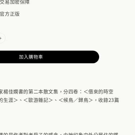
/ 交易加密保障
 官方正版
加入購物車
楊佳嫻書的第二本散文集，分四卷：＜借來的時空
的生涯＞、＜歐游雜記＞、＜候鳥∕歸鳥＞，收錄23篇
的是作者對老房子的感念，由她印象中外公居住的鐵