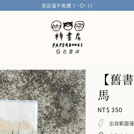
全店滿千免運 ੭ ˙ᗜ˙ )੭
【舊書
馬
Regular
NT$ 350
price
出貨範圍