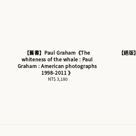
【舊書】Paul Graham《The
【絕版
whiteness of the whale : Paul
Graham : American photographs
1998-2011 》
NT$ 3,180
Regular
price