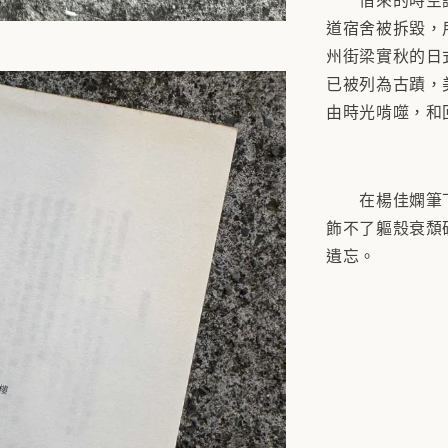
道宿舍被拆毀，
州街梁實秋的日
已被列為古蹟，
由時光啃噬，和
在楊佳嫻筆下
飾不了軀殼衰頹
遺忘。