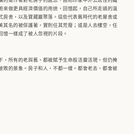
用來做更具經濟價值的用途，回憶起，自己所走過的溫
式房舍，以及寶藏巖聚落。這些代表舊時代的老屋舍或
美其名的被保護著，實則任其荒廢；或是人去樓空，任
回憶一樣成了被人忽視的片段。
，所有的老與舊，都被賦予生命般活靈活現，但仍掩
破敗的景象。房子和人，不都一樣。都會老去，都會被