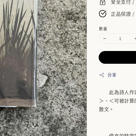
安全支付 
正品保證 /
數量
分享
此為詩人作家
＞、＜可被計算
散文。
借來的時空講