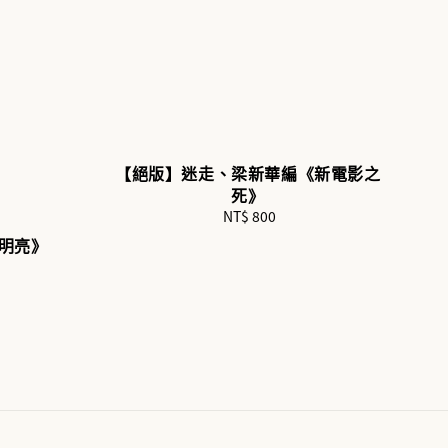
【絕版】迷走、梁新華編《新電影之
死》
NT$ 800
Regular
price
蔡明亮》