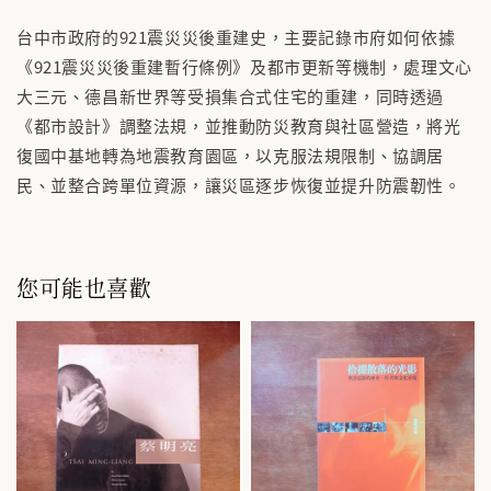
台中市政府的921震災災後重建史，主要記錄市府如何依據
《921震災災後重建暫行條例》及都市更新等機制，處理文心
大三元、德昌新世界等受損集合式住宅的重建，同時透過
《都市設計》調整法規，並推動防災教育與社區營造，將光
復國中基地轉為地震教育園區，以克服法規限制、協調居
民、並整合跨單位資源，讓災區逐步恢復並提升防震韌性。
您可能也喜歡