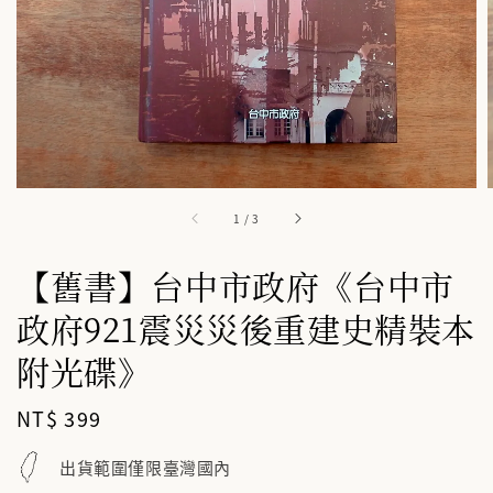
1
/
3
【舊書】台中市政府《台中市
政府921震災災後重建史精裝本
附光碟》
Regular
NT$ 399
price
出貨範圍僅限臺灣國內