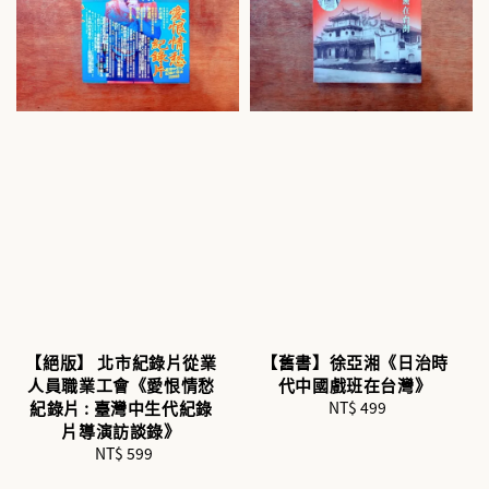
【絕版】 北市紀錄片從業
【舊書】徐亞湘《日治時
人員職業工會《愛恨情愁
代中國戲班在台灣》
紀錄片 : 臺灣中生代紀錄
NT$ 499
Regular
片導演訪談錄》
price
NT$ 599
Regular
price