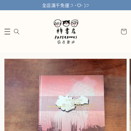
全店滿千免運 ੭ ˙ᗜ˙ )੭