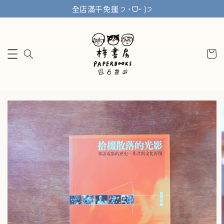
全店滿千免運 ੭ ˙ᗜ˙ )੭