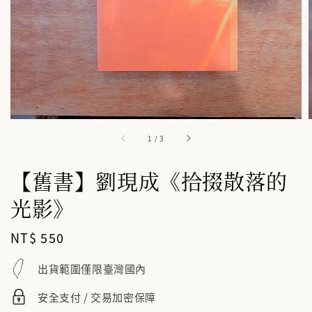
1
/
3
【舊書】劉現成《拾掇散落的
光影》
Regular
NT$ 550
price
出貨範圍僅限臺灣國內
安全支付 / 交易加密保障