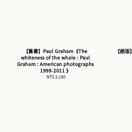
【舊書】Paul Graham《The
【絕版
whiteness of the whale : Paul
Graham : American photographs
1998-2011 》
NT$ 3,180
Regular
price