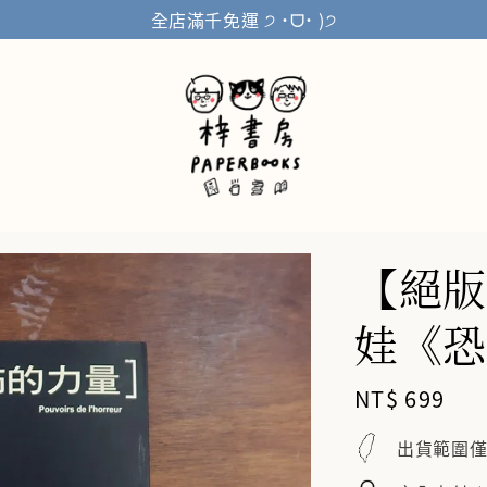
全店滿千免運 ੭ ˙ᗜ˙ )੭
【絕版
娃《恐
Regular
NT$ 699
price
出貨範圍