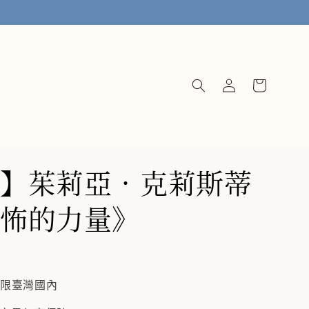
】茱莉亞．克莉斯蒂
怖的力量》
僅限臺灣國內