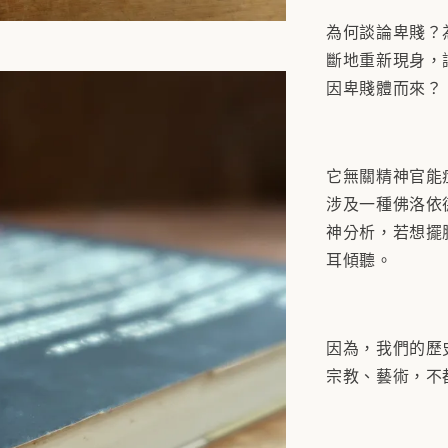
為何談論卑賤？
斷地重新現身，
因卑賤體而來？
它無關精神官能
涉及一種佛洛依
神分析，若想擺
耳傾聽。
因為，我們的歷
宗教、藝術，不