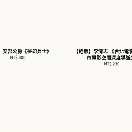
】安部公房《夢幻兵士》
【絕版】李清志 《台北電
市電影空間深度導遊
NT$ 300
Regular
price
NT$ 230
Regular
price