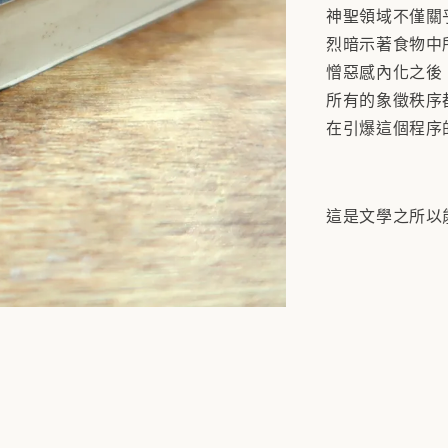
神聖領域不僅關
烈暗示著食物中
憎惡感內化之後
所有的象徵秩序
在引爆這個程序
這是文學之所以