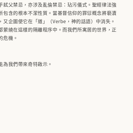
乎弒父禁忌，亦涉及亂倫禁忌：玷污儀式。聖經律法強
所包含的根本不潔性質。當基督信仰的罪愆概念將褻瀆
，又企圖使它在「道」（Verbe，神的話語）中消失。
都縈繞在這樣的隔離程序中。而我們所寓居的世界，正
的危機。
能為我們帶來奇特啟示。