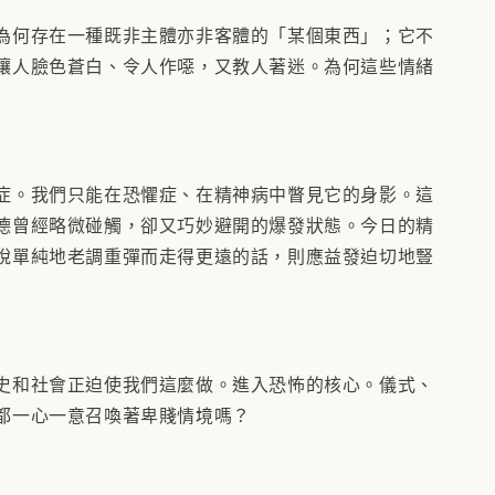
為何存在一種既非主體亦非客體的「某個東西」；它不
讓人臉色蒼白、令人作噁，又教人著迷。為何這些情緒
症。我們只能在恐懼症、在精神病中瞥見它的身影。這
德曾經略微碰觸，卻又巧妙避開的爆發狀態。今日的精
脫單純地老調重彈而走得更遠的話，則應益發迫切地豎
史和社會正迫使我們這麼做。進入恐怖的核心。儀式、
都一心一意召喚著卑賤情境嗎？