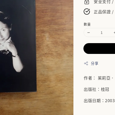
安全支付 
正品保證 /
數量
分享
作者： 茱莉亞
出版社：桂冠
出版日期：2003