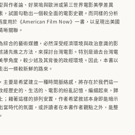
型與作者論、好萊塢與歐洲或第三世界電影美學差異
素，試圖勾勒出一個較全面的電影史觀。而同樣的分析
再度用於《American Film Now》一書，以呈現出美國
清晰關聯。
為綜合的藝術媒體，必然深受經濟環境與政治意識的影
述諸先進之方法，來探討台灣電影。特別是過去台灣電
美學角度，較少述及其背後的政經環境。因此，本書以
走出一條較新鮮的路來。
，主要是希望建立一種時間脈絡感，將存在於我們這一
政經歷史的、生活的、電影的紛亂記憶，編綴起來，歸
上；藉著這樣的排列安置，作者希望敘述本身即能暗示
出當時代的氛圍，或許讀者在本書作者觀點之外，能整
。