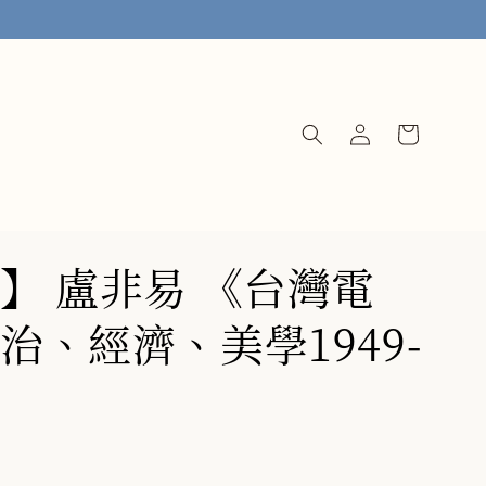
】 盧非易 《台灣電
治、經濟、美學1949-
》