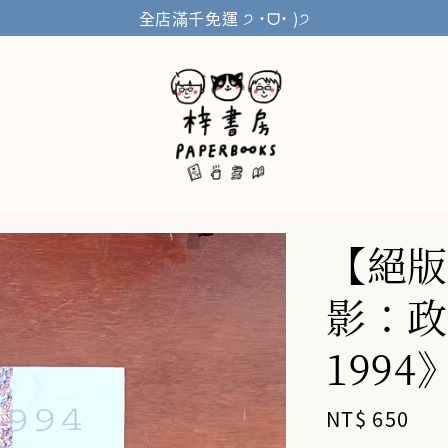
全店滿千免運 ੭ ˙ᗜ˙ )੭
【絕版
影：政
1994
Regular
NT$ 650