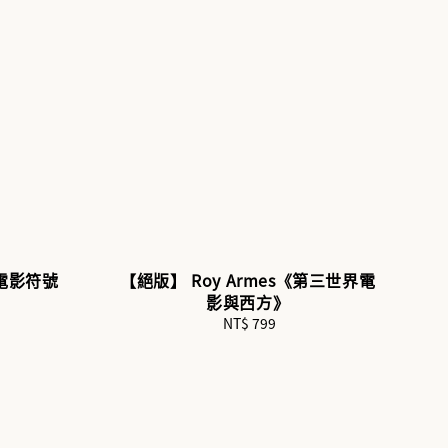
《電影符號
【絕版】 Roy Armes《第三世界電
影與西方》
NT$ 799
Regular
price