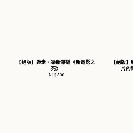
【絕版】迷走、梁新華編《新電影之
【絕版】
死》
片的
NT$ 800
Regular
price