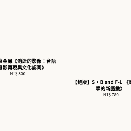
廖金鳳《消逝的影像：台語
電影再現與文化認同》
NT$ 300
Regular
price
【絕版】S，B and F-L 
學的新語彙》
NT$ 780
Regular
price