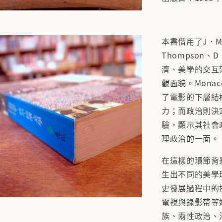
本書借用了J．Mon
Thompson、
濟、美學的交互
觀面貌。Monac
了電影的下層結
力；而政治則決
驗，顯示其社會
理政治的一面。
在這樣的環節背
生出不同的美學
史發展過程中的
電視與錄影帶等
族、兩性政治、