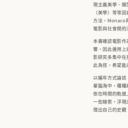
現主義美學、類
（美學）等等因
方法，Monaco
電影與社會間的
本書確認電影作
響，因此援用上
影研究多集中在
此為徑，希望能
以編年方式論述
輩腦海中，種種
依在時間的軌道
一些線索，浮現
理出自己的史觀