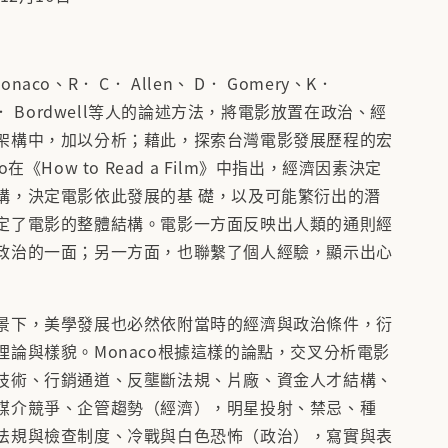
aco、R． C． Allen、 D． Gomery、K．
D． Bordwell等人的論述方法，將電影放置在政治、經
架構中，加以分析；藉此，探索台灣電影發展歷程的宏
o在《How to Read a Film》中指出，經濟因素決定
構，決定電影依此發展的基 礎，以及可能繁衍出的潛
定了電影的整體結構。電影一方面反映出人類的通則經
政治的一面；另一方面，也聯繫了個人經驗，顯示出心
景下，美學發展也必然依附當時的經濟與政治條件，衍
理論與樣貌。Monaco根據這樣的論點，交叉分析電影
技術、行銷通道、反壟斷法規、片廠、資金人才結構、
媒介競爭、企管趨勢（經濟），明星投射、禁忌、種
法規與檢查制度、冷戰與白色恐怖（政治），寫實與表