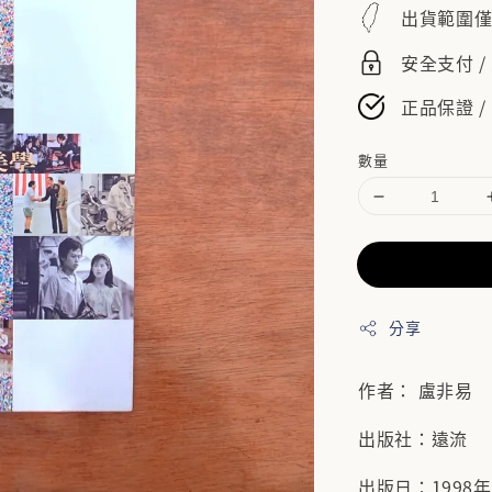
price
出貨範圍
安全支付 
正品保證 /
數量
分享
作者： 盧非易
出版社：遠流
出版日：1998年