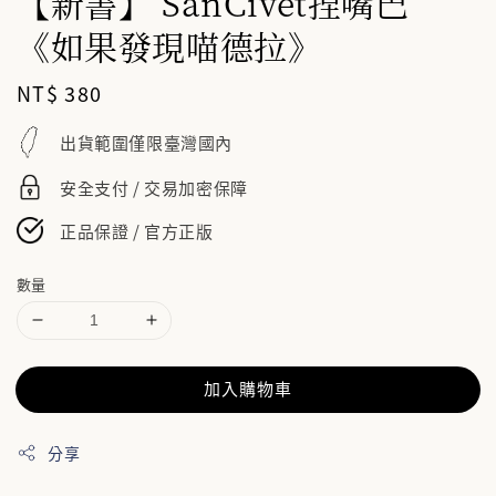
【新書】 SanCivet捏嘴巴
《如果發現喵德拉》
Regular
NT$ 380
price
出貨範圍僅限臺灣國內
安全支付 / 交易加密保障
正品保證 / 官方正版
數量
加入購物車
分享