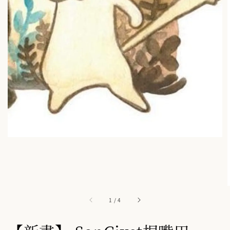
1
/
4