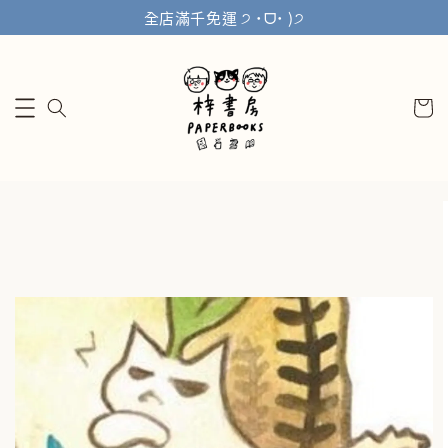
全店滿千免運 ੭ ˙ᗜ˙ )੭