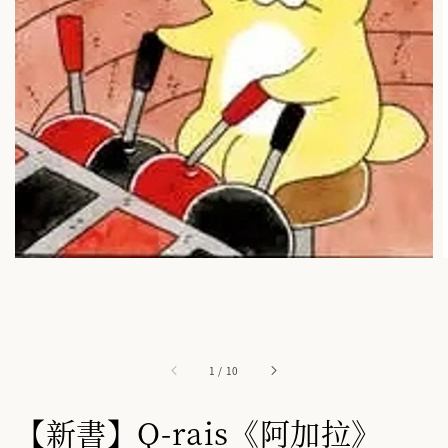
1
/
10
【新書】Q-rais《阿加拉》