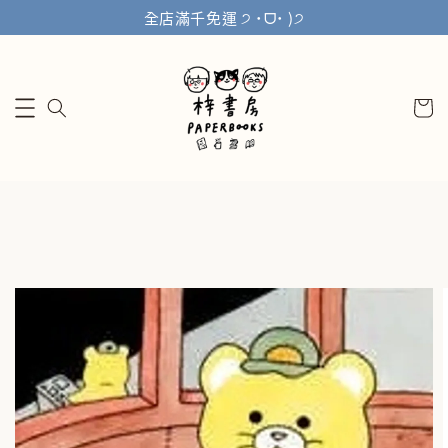
全店滿千免運 ੭ ˙ᗜ˙ )੭