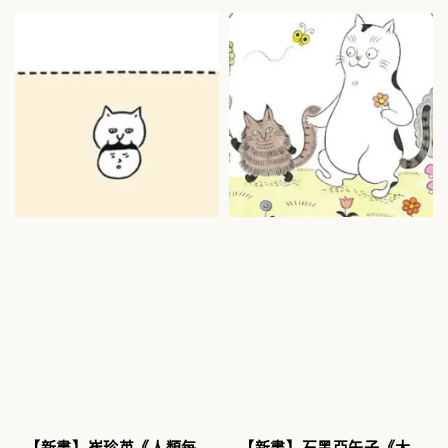
【新書】崔珍英《人類每
【新書】石黑亞矢子《大