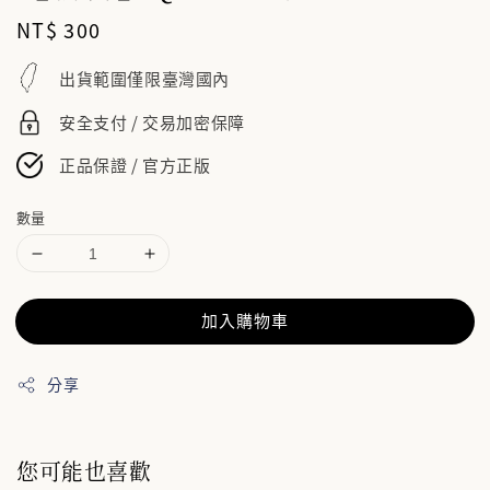
Regular
NT$ 300
price
出貨範圍僅限臺灣國內
安全支付 / 交易加密保障
正品保證 / 官方正版
數量
加入購物車
分享
您可能也喜歡