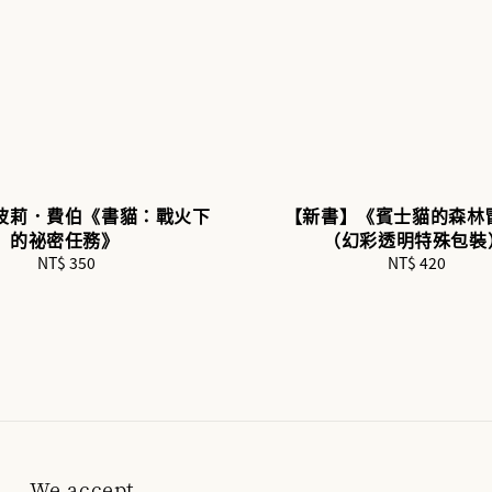
波莉．費伯《書貓：戰火下
【新書】《賓士貓的森林
的祕密任務》
（幻彩透明特殊包裝
NT$ 350
Regular
NT$ 420
Regular
price
price
We accept