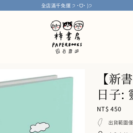
全店滿千免運 ੭ ˙ᗜ˙ )੭
【新書
日子:
Regular
NT$ 450
price
出貨範圍