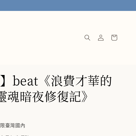
】beat《浪費才華的
 靈魂暗夜修復記》
僅限臺灣國內