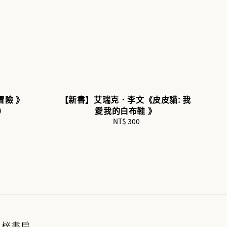
冒險 》
【新書】艾瑞克．李文《皮皮貓: 我
）
愛我的白布鞋 》
NT$ 300
Regular
price
梓書房