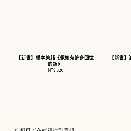
【新書】橋本美緒《假如有許多回憶
【新書】
的話》
NT$ 320
Regular
price
你還可以在這裡找到我們