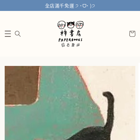
全店滿千免運 ੭ ˙ᗜ˙ )੭