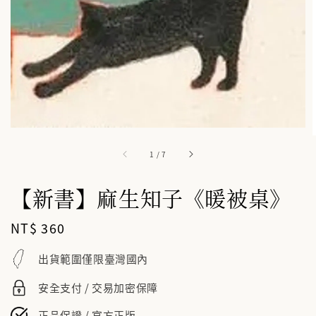
1
/
7
【新書】麻生知子《暖被桌》
Regular
NT$ 360
price
出貨範圍僅限臺灣國內
安全支付 / 交易加密保障
正品保證 / 官方正版