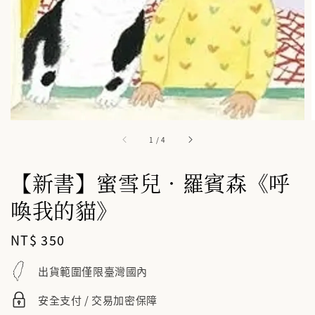
1
/
4
【新書】蜜雪兒．羅賓森《呼
喚我的貓》
Regular
NT$ 350
price
出貨範圍僅限臺灣國內
安全支付 / 交易加密保障