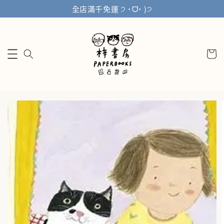
全店滿千免運 ੭ ˙ᗜ˙ )੭