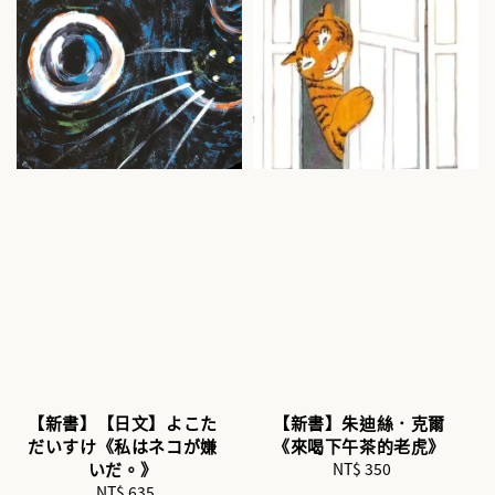
【新書】【日文】よこた
【新書】朱迪絲．克爾
だいすけ《私はネコが嫌
《來喝下午茶的老虎》
いだ。》
NT$ 350
Regular
NT$ 635
Regular
price