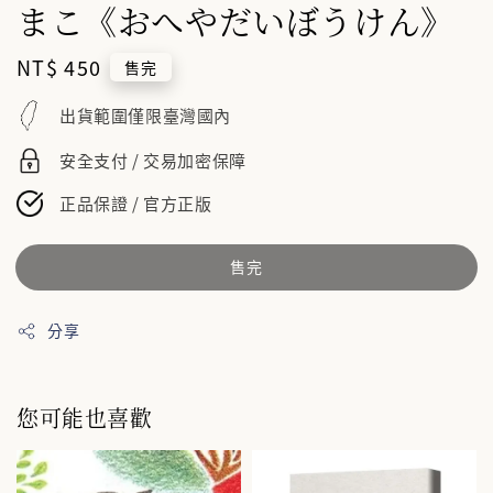
まこ《おへやだいぼうけん》
Regular
NT$ 450
售完
price
出貨範圍僅限臺灣國內
安全支付 / 交易加密保障
正品保證 / 官方正版
售完
分享
您可能也喜歡