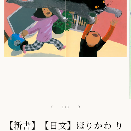
1
/
3
【新書】【日文】ほりかわ り