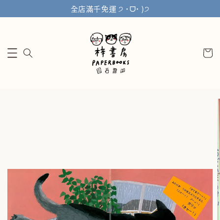
全店滿千免運 ੭ ˙ᗜ˙ )੭