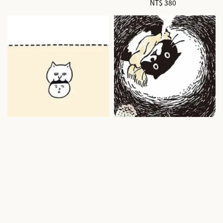
NT$ 380
Regular
price
price