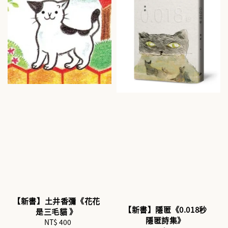
【新書】土井香彌《花花
【新書】隱匿《0.018秒
是三毛貓 》
隱匿詩集》
NT$ 400
Regular