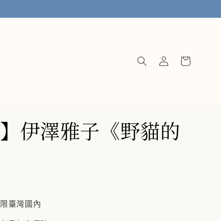
】伊澤雅子《野貓的
僅限臺灣國內