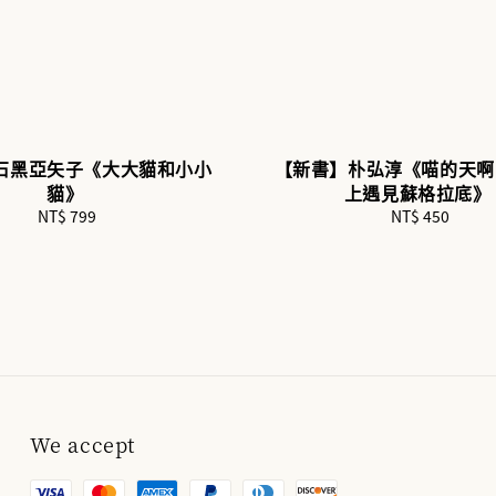
石黑亞矢子《大大貓和小小
【新書】朴弘淳《喵的天啊!
貓》
上遇見蘇格拉底》
NT$ 799
Regular
NT$ 450
Regular
price
price
We accept