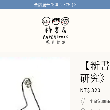
全店滿千免運 ੭ ˙ᗜ˙ )੭
【新書
研究》
Regular
NT$ 320
price
出貨範圍