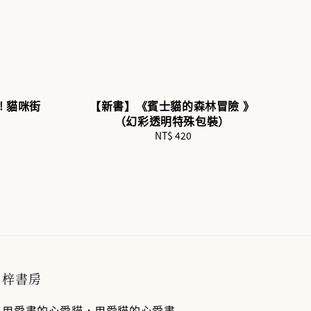
 貓咪街
【新書】《賓士貓的森林冒險 》
（幻彩透明特殊包裝）
NT$ 420
Regular
price
梓書房
用愛書的心愛貓，用愛貓的心愛書