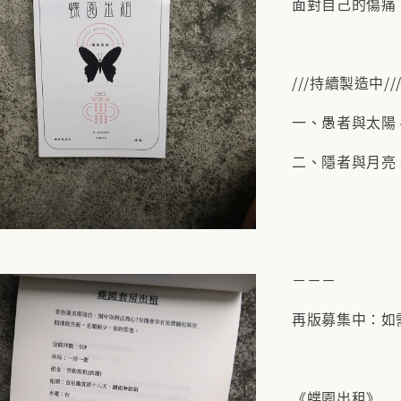
面對自己的傷痛
///持續製造中//
一、愚者與太陽 
二、隱者與月亮 
－－－
再版募集中：如
《蝶園出租》