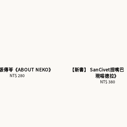
傳苓《ABOUT NEKO》
【新書】 SanCivet捏嘴巴
現喵德拉》
NT$ 280
Regular
price
NT$ 380
Regular
price