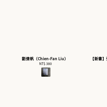
劉倩帆（Chien-Fan Liu）
【新書】張
NT$ 380
Regular
price