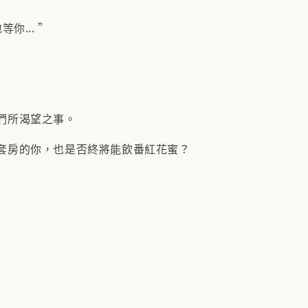
你... ”
們所渴望之事。
套房的你，也是否終將能飲番紅花蜜？