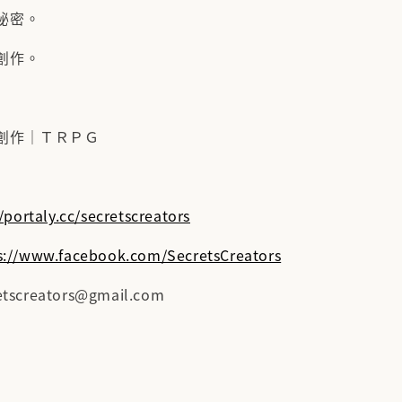
秘密。
創作。
創作｜ＴＲＰＧ
/portaly.cc/secretscreators
s://www.facebook.com/SecretsCreators
screators@gmail.com