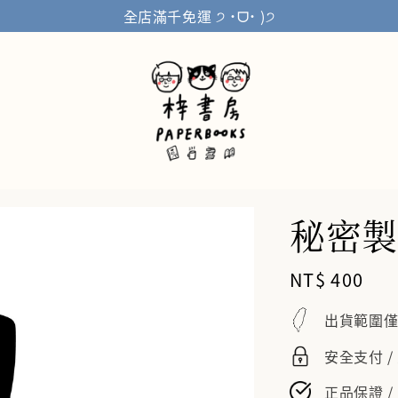
全店滿千免運 ੭ ˙ᗜ˙ )੭
秘密製
Regular
NT$ 400
price
出貨範圍
安全支付 
正品保證 /