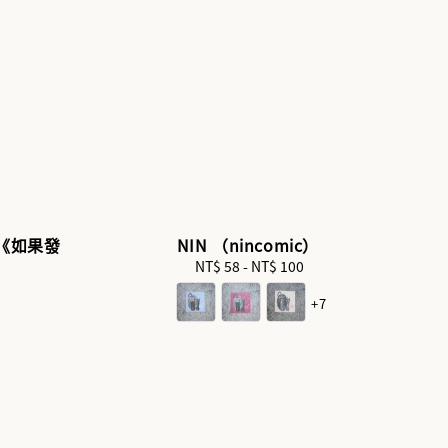
 《如果發
NIN （nincomic）
NT$ 58
-
NT$ 100
Regular
price
+7