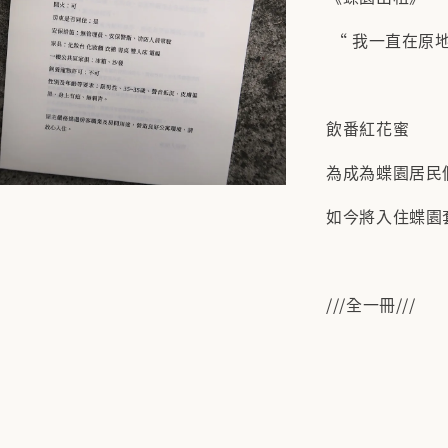
“ 我一直在原地等
飲番紅花蜜
為成為蝶園居民
如今將入住蝶園
///全一冊///