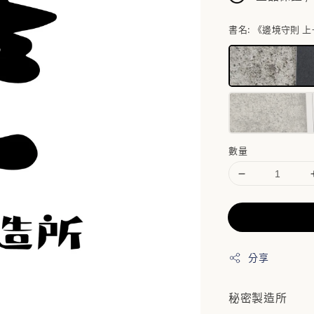
書名
: 《邊境守則 上
數量
分享
秘密製造所