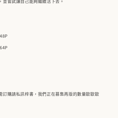
，並嘗試讓自己能夠繼續活下去。
/
48P
64P
需訂購請私訊梓書，我們正在募集再版的數量歐歐歐