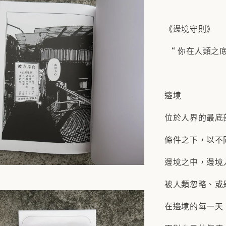
《邊境守則》
“ 你在人類之
邊境
位於人界的最底
條件之下，以不
邊境之中，邊境
被人類忽略、或
在邊境的每一天