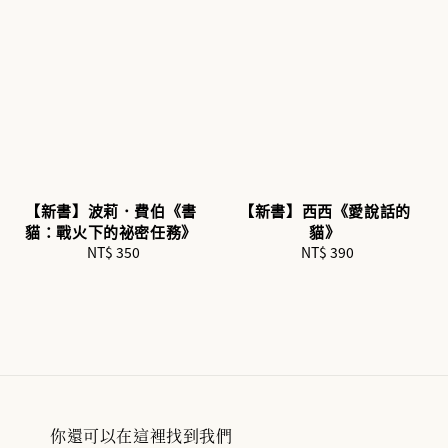
【新書】波莉．費伯《書
【新書】西西《愛說話的
貓：戰火下的祕密任務》
貓》
NT$ 350
Regular
NT$ 390
Regular
price
price
你還可以在這裡找到我們