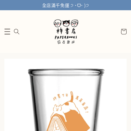
全店滿千免運 ੭ ˙ᗜ˙ )੭