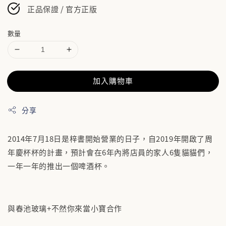
正品保證 / 官方正版
數量
加入購物車
分享
2014年7月18日是梓書開始營業的日子，自2019年開啟了周
年慶杯杯的計畫，預計會在6年內將店員的家人6隻貓貓們，
一年一年的推出一個啤酒杯。
與春池玻璃+不然你來當小寶合作