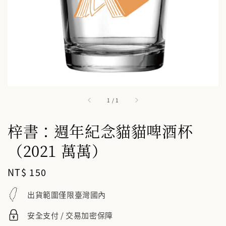
1
/
1
梓書：週年紀念貓貓啤酒杯
（2021 萬萬）
Regular
NT$ 150
price
出貨範圍僅限臺灣國內
安全支付 / 交易加密保障