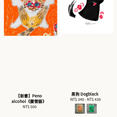
黑狗 Dogblack
【新書】Peno
NT$ 340
-
Regular
NT$ 430
alcohol《露營貓》
price
NT$ 500
Regular
price