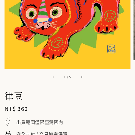
1
/
5
律豆
Regular
NT$ 360
price
出貨範圍僅限臺灣國內
安全支付 / 交易加密保障