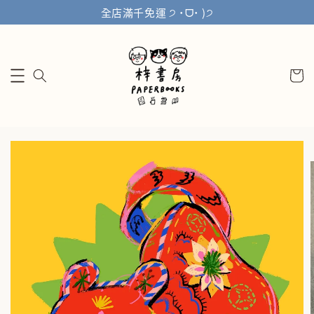
全店滿千免運 ੭ ˙ᗜ˙ )੭