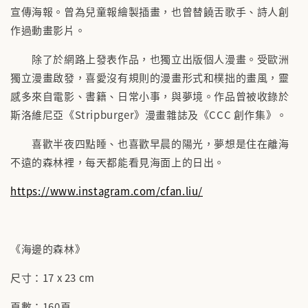
宣傳海報。曾為兒童報繪製插畫，也曾替饒舌歌手、詩人創
作過動畫影片。
除了於網路上發表作品，也獨立出版個人漫畫。受歐洲
獨立漫畫啟發，喜愛沒有規則的漫畫形式和樸拙的畫風，靈
感多來自電影、書籍、日常小事，與夢境。作品曾被收錄於
斯洛維尼亞《Stripburger》漫畫雜誌及《CCC 創作集》。
喜歡半夜四點睡、也喜歡早晨的陽光，夢想是住在離海
不遠的森林裡，每天都能看見海面上的日出。
https://www.instagram.com/cfan.liu/
《海邊的森林》
尺寸：17 x 23 cm
頁數：160頁