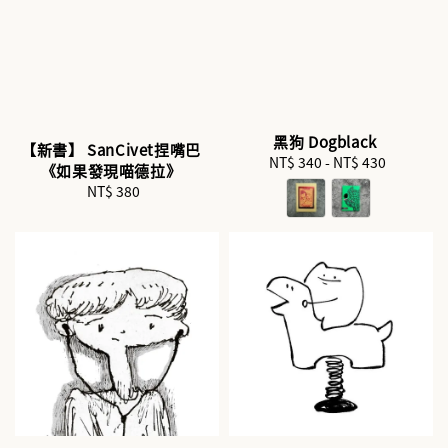
黑狗 Dogblack
【新書】 SanCivet捏嘴巴
NT$ 340
-
Regular
NT$ 430
《如果發現喵德拉》
price
NT$ 380
Regular
price