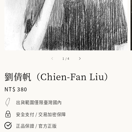
1
/
4
劉倩帆（Chien-Fan Liu）
Regular
NT$ 380
price
出貨範圍僅限臺灣國內
安全支付 / 交易加密保障
正品保證 / 官方正版