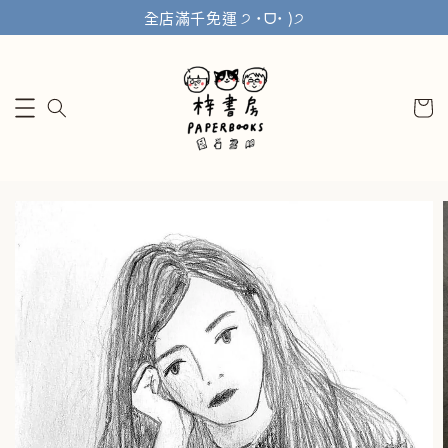
全店滿千免運 ੭ ˙ᗜ˙ )੭