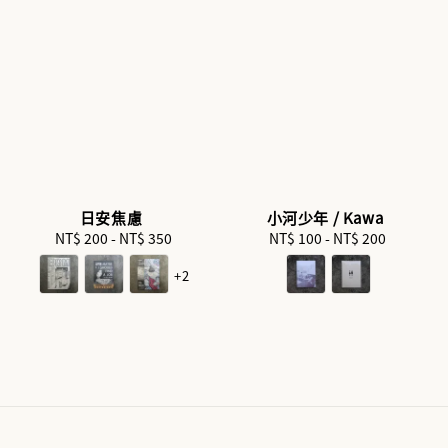
日安焦慮
小河少年 / Kawa
NT$ 200
-
Regular
NT$ 350
NT$ 100
-
Regular
NT$ 200
price
price
+2