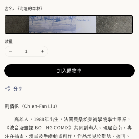
書名
: 《海邊的森林》
數量
加入購物車
分享
劉倩帆（Chien-Fan Liu）
高雄人，1988年出生，法國貝桑松美術學院學士畢業，
《波音漫畫誌 BO_ING COMIX》共同創辦人。現居台南，專
注在插畫、漫畫及手繪動畫創作，作品常見於雜誌、週刊、