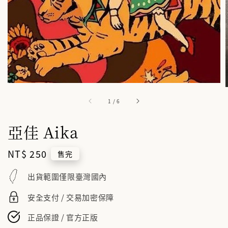
1
/
6
亞佳 Aika
Regular
NT$ 250
售完
price
出貨範圍僅限臺灣國內
安全支付 / 交易加密保障
正品保證 / 官方正版