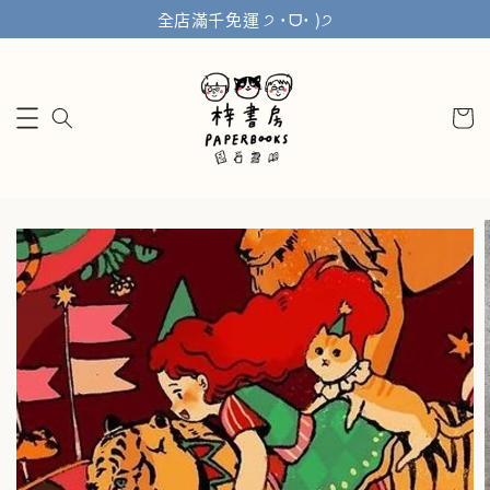
全店滿千免運 ੭ ˙ᗜ˙ )੭