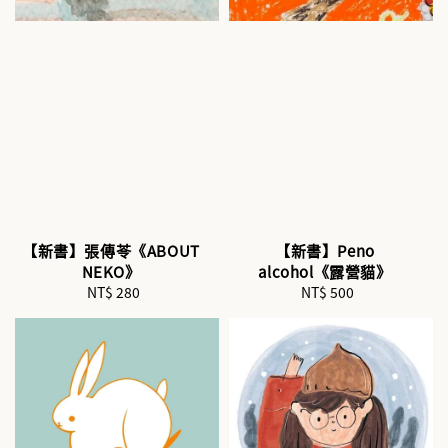
【新書】張傳苓《ABOUT
【新書】Peno
NEKO》
alcohol《露營貓》
NT$ 280
Regular
NT$ 500
Regular
price
price