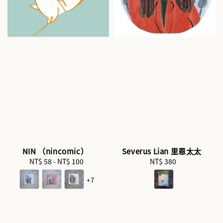
NIN （nincomic）
Severus Lian 里恩太太
NT$ 58
-
NT$ 100
Regular
NT$ 380
Regular
price
price
+7