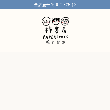
全店滿千免運 ੭ ˙ᗜ˙ )੭