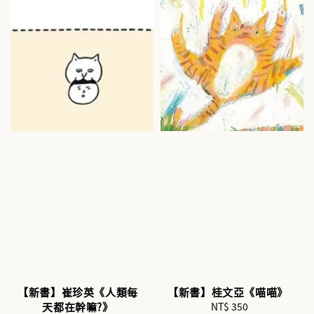
【新書】崔珍英《人類每
【新書】桂文亞《喵喵》
天都在幹嘛?》
NT$ 350
Regular