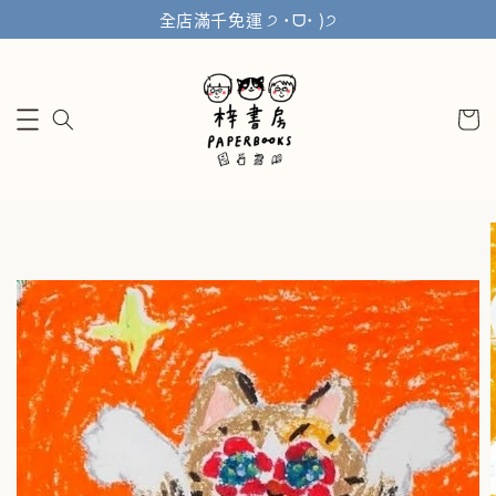
全店滿千免運 ੭ ˙ᗜ˙ )੭