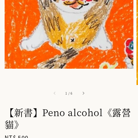
1
/
6
【新書】Peno alcohol《露營
貓》
Regular
NT$ 500